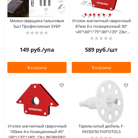
Мелки сварщика тальковые
Уголок магнитный сварочный
5шт Профессионал ЗУБР
87мм 6-х позиционный 30°
\45°\60°\°75°\90°\135° 23кг
WORKPRO
149
руб.
/упа
589
руб.
/шт
В корзину
В корзину
Уголок магнитный сварочный
Тарельчатый дюбель F-
100мм 4-х позиционный 45°
INS50/50 FIXPISTOLS
\90°\135°\180° 23кг WORKPRO