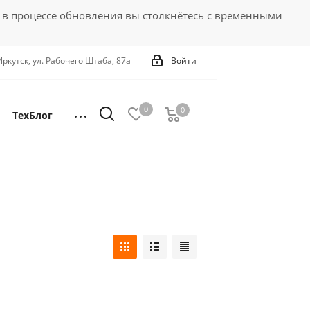
 в процессе обновления вы столкнётесь с временными
 Иркутск, ул. Рабочего Штаба, 87а
Войти
0
0
0
ТехБлог