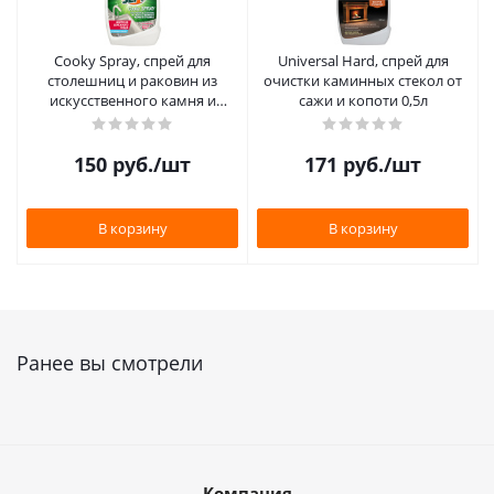
Cooky Spray, спрей для
Universal Hard, спрей для
столешниц и раковин из
очистки каминных стекол от
искусственного камня и
сажи и копоти 0,5л
гранита, 0,5л
150
руб.
/шт
171
руб.
/шт
В корзину
В корзину
Ранее вы смотрели
Компания