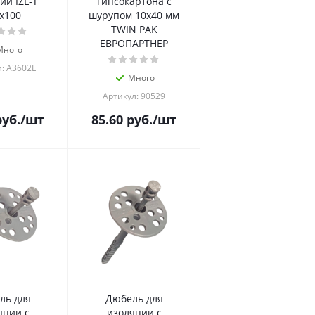
ии IZL-T
гипсокартона с
х100
шурупом 10х40 мм
TWIN PAK
ЕВРОПАРТНЕР
Много
: А3602L
Много
Артикул: 90529
уб.
/шт
85.60
руб.
/шт
ль для
Дюбель для
яции с
изоляции с