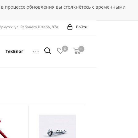
 в процессе обновления вы столкнётесь с временными
 Иркутск, ул. Рабочего Штаба, 87а
Войти
0
0
0
ТехБлог