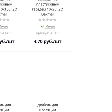
иковым
пластиковым
10х100 IZO
гвоздем 10х90 IZO
xmer
Daxmer
Много
Много
: ИЗО100
Артикул: ИЗО90
уб.
/шт
4.70
руб.
/шт
ль для
Дюбель для
ляции
изоляции