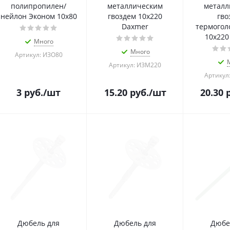
полипропилен/
металлическим
металл
нейлон Эконом 10х80
гвоздем 10х220
гво
Daxmer
термоголо
10х220
Много
Много
Артикул: ИЗО80
Артикул: ИЗМ220
Артикул
3
руб.
/шт
15.20
руб.
/шт
20.30
р
Дюбель для
Дюбель для
Дюбе