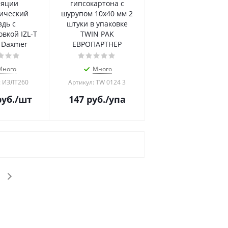
ляции
гипсокартона с
ический
шурупом 10х40 мм 2
здь с
штуки в упаковке
вкой IZL-T
TWIN PAK
 Daxmer
ЕВРОПАРТНЕР
Много
Много
: ИЗЛТ260
Артикул: TW 0124 3
уб.
/шт
147
руб.
/упа