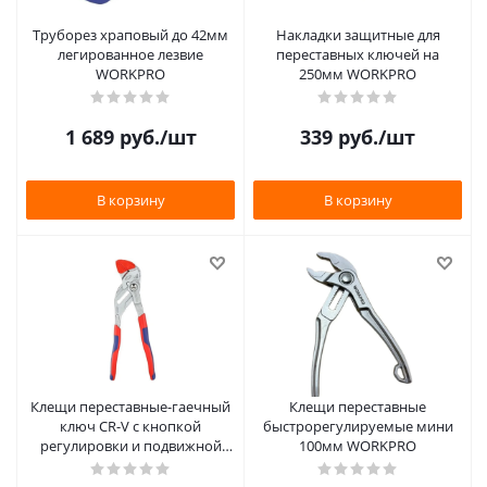
Труборез храповый до 42мм
Накладки защитные для
легированное лезвие
переставных ключей на
WORKPRO
250мм WORKPRO
1 689
руб.
/шт
339
руб.
/шт
В корзину
В корзину
Клещи переставные-гаечный
Клещи переставные
ключ CR-V с кнопкой
быстрорегулируемые мини
регулировки и подвижной
100мм WORKPRO
губкой 265мм WORKPRO