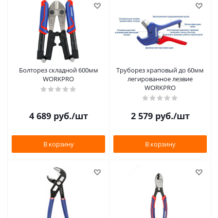
Болторез складной 600мм
Труборез храповый до 60мм
WORKPRO
легированное лезвие
WORKPRO
4 689
руб.
/шт
2 579
руб.
/шт
В корзину
В корзину