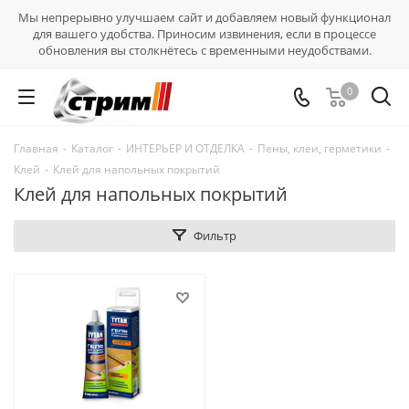
Мы непрерывно улучшаем сайт и добавляем новый функционал
для вашего удобства. Приносим извинения, если в процессе
обновления вы столкнётесь с временными неудобствами.
0
Главная
-
Каталог
-
ИНТЕРЬЕР И ОТДЕЛКА
-
Пены, клеи, герметики
-
Клей
-
Клей для напольных покрытий
Клей для напольных покрытий
Фильтр