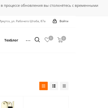
 в процессе обновления вы столкнётесь с временными
 Иркутск, ул. Рабочего Штаба, 87а
Войти
0
0
0
ТехБлог