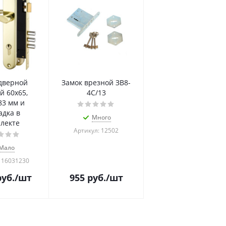
дверной
Замок врезной ЗВ8-
й 60х65,
4С/13
83 мм и
адка в
Много
лекте
Артикул: 12502
Мало
 16031230
уб.
/шт
955
руб.
/шт