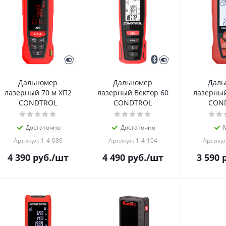
Дальномер
Дальномер
Даль
лазерный 70 м ХП2
лазерный Вектор 60
лазерный
CONDTROL
CONDTROL
CON
Достаточно
Достаточно
Артикул: 1-4-080
Артикул: 1-4-104
Артикул
4 390
руб.
/шт
4 490
руб.
/шт
3 590
р