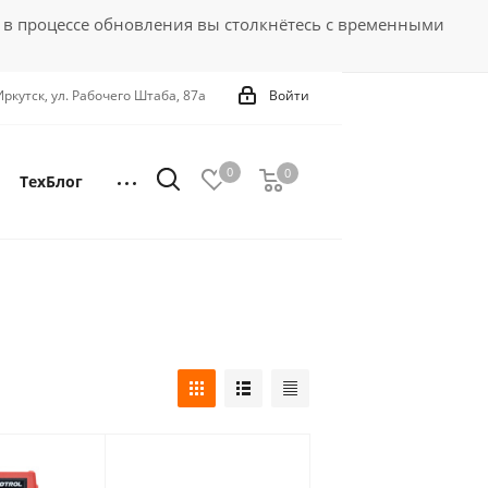
 в процессе обновления вы столкнётесь с временными
 Иркутск, ул. Рабочего Штаба, 87а
Войти
0
0
0
ТехБлог