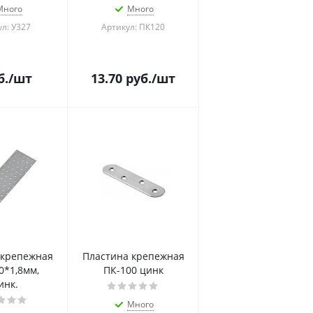
Много
Много
л: У327
Артикул: ПК120
б.
/шт
13.70
руб.
/шт
 крепежная
Пластина крепежная
0*1,8мм,
ПК-100 цинк
инк.
Много