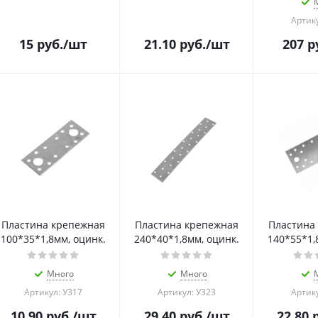
Артику
15
руб.
/шт
21.10
руб.
/шт
207
р
Пластина крепежная
Пластина крепежная
Пластина
100*35*1,8мм, оцинк.
240*40*1,8мм, оцинк.
140*55*1,
Много
Много
Артикул: У317
Артикул: У323
Артику
10.90
руб.
/шт
29.40
руб.
/шт
22.80
р