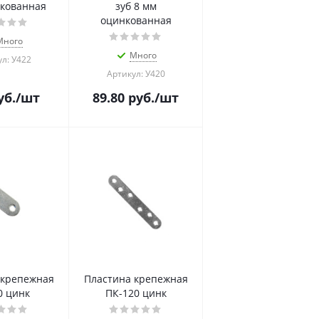
кованная
зуб 8 мм
оцинкованная
Много
Много
л: У422
Артикул: У420
уб.
/шт
89.80
руб.
/шт
 крепежная
Пластина крепежная
0 цинк
ПК-120 цинк