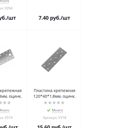
Много
л: У204
уб.
/шт
7.40
руб.
/шт
 крепежная
Пластина крепежная
8мм, оцинк.
120*40*1,8мм, оцинк.
Много
Много
л: У319
Артикул: У318
уб.
/шт
15.60
руб.
/шт