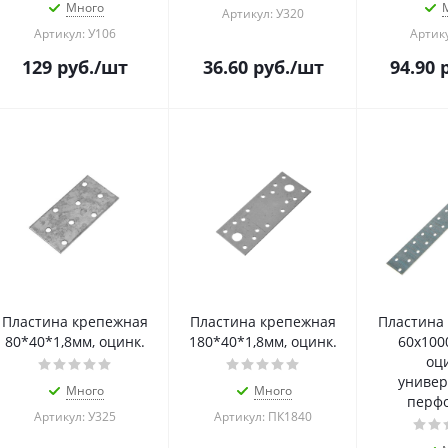
Много
Артикул: У320
Артикул: У106
Артику
129
руб.
/шт
36.60
руб.
/шт
94.90
р
Пластина крепежная
Пластина крепежная
Пластина
80*40*1,8мм, оцинк.
180*40*1,8мм, оцинк.
60х100
оци
универ
Много
Много
перф
Артикул: У325
Артикул: ПК1840