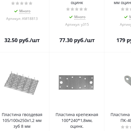
оцинк
мм оцин
Много
Много
Артикул: АМ18813
Артикул: у315
Артику
32.50
руб.
/шт
77.30
руб.
/шт
179
р
Пластина гвоздевая
Пластина крепежная
Пластина
105/100х250х1,2 мм
100*240*1,8мм,
ПК-4
зуб 8 мм
оцинк.