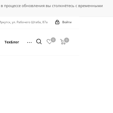
 в процессе обновления вы столкнётесь с временными
 Иркутск, ул. Рабочего Штаба, 87а
Войти
0
0
0
ТехБлог