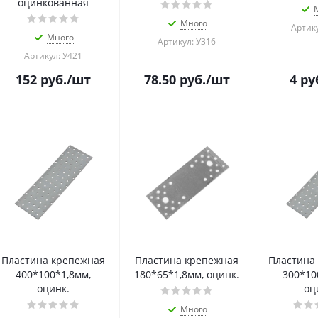
оцинкованная
Много
Артику
Много
Артикул: У316
Артикул: У421
152
руб.
/шт
78.50
руб.
/шт
4
ру
Пластина крепежная
Пластина крепежная
Пластина
400*100*1,8мм,
180*65*1,8мм, оцинк.
300*10
оцинк.
оц
Много