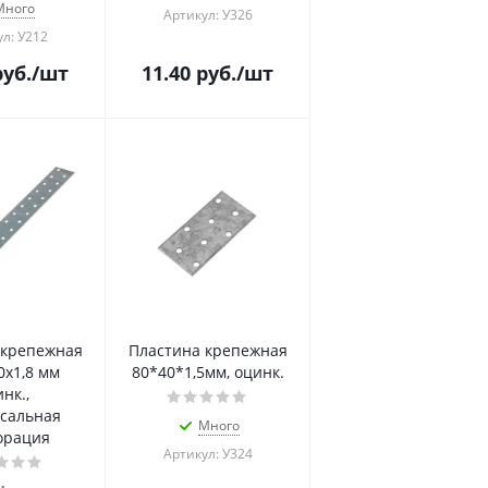
Много
Артикул: У326
л: У212
уб.
/шт
11.40
руб.
/шт
 крепежная
Пластина крепежная
0х1,8 мм
80*40*1,5мм, оцинк.
нк.,
сальная
Много
орация
Артикул: У324