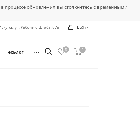
 в процессе обновления вы столкнётесь с временными
 Иркутск, ул. Рабочего Штаба, 87а
Войти
0
0
0
ТехБлог