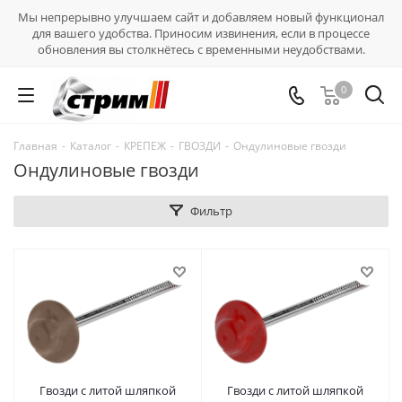
Мы непрерывно улучшаем сайт и добавляем новый функционал
для вашего удобства. Приносим извинения, если в процессе
обновления вы столкнётесь с временными неудобствами.
0
Главная
-
Каталог
-
КРЕПЕЖ
-
ГВОЗДИ
-
Ондулиновые гвозди
Ондулиновые гвозди
Фильтр
Гвозди с литой шляпкой
Гвозди с литой шляпкой