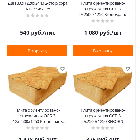
ДВП 3,0х1220х2440 2-стор/сорт
Плита ориентировано-
1/Россия/175
стружечная ОСБ-3
9х2500х1250 Kronospan/
Ультраплай
540
руб.
/лис
1 080
руб.
/шт
В корзину
В корзину
Плита ориентировано-
Плита ориентировано-
стружечная ОСБ-3
стружечная ОСБ-3
12х2500х1250 Kronospan/
9х2500х1250 REBORN
Ультраплай
1 478
руб.
/шт
825
руб.
/шт