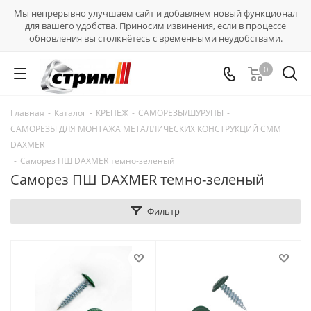
Мы непрерывно улучшаем сайт и добавляем новый функционал
для вашего удобства. Приносим извинения, если в процессе
обновления вы столкнётесь с временными неудобствами.
0
Главная
-
Каталог
-
КРЕПЕЖ
-
САМОРЕЗЫ/ШУРУПЫ
-
САМОРЕЗЫ ДЛЯ МОНТАЖА МЕТАЛЛИЧЕСКИХ КОНСТРУКЦИЙ СММ
DAXMER
-
Саморез ПШ DAXMER темно-зеленый
Саморез ПШ DAXMER темно-зеленый
Фильтр