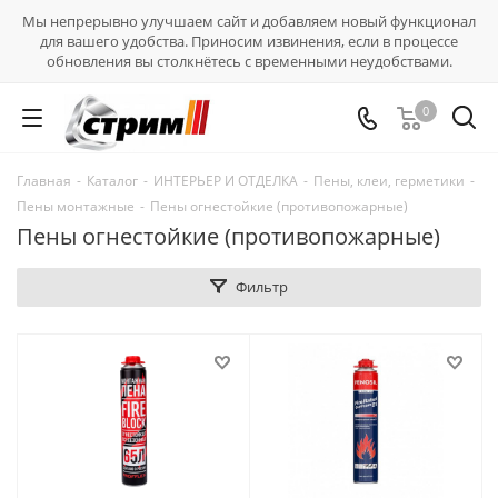
Мы непрерывно улучшаем сайт и добавляем новый функционал
для вашего удобства. Приносим извинения, если в процессе
обновления вы столкнётесь с временными неудобствами.
0
Главная
-
Каталог
-
ИНТЕРЬЕР И ОТДЕЛКА
-
Пены, клеи, герметики
-
Пены монтажные
-
Пены огнестойкие (противопожарные)
Пены огнестойкие (противопожарные)
Фильтр