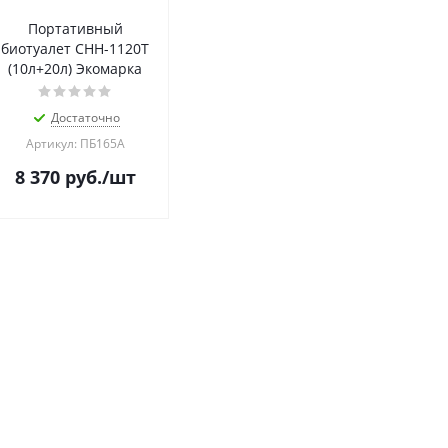
Портативный
биотуалет СНН-1120Т
(10л+20л) Экомарка
Достаточно
Артикул: ПБ165А
8 370
руб.
/шт