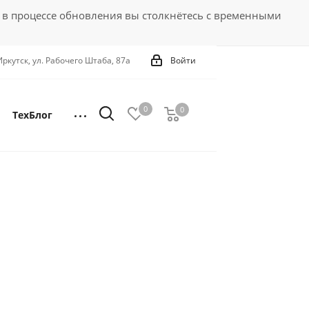
 в процессе обновления вы столкнётесь с временными
 Иркутск, ул. Рабочего Штаба, 87а
Войти
0
0
0
ТехБлог