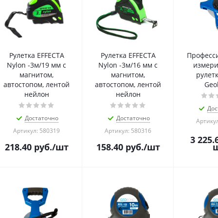
Рулетка EFFECTA
Рулетка EFFECTA
Професс
Nylon -3м/19 мм с
Nylon -3м/16 мм с
измери
магнитом,
магнитом,
рулетк
автостопом, лентой
автостопом, лентой
Geo
нейлон
нейлон
Дос
Достаточно
Достаточно
Артикул
Артикул: 580319
Артикул: 580316
3 225.
218.40
руб.
/шт
158.40
руб.
/шт