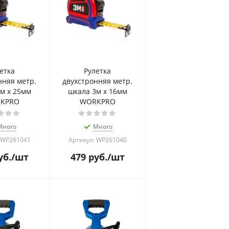
етка
Рулетка
нняя метр.
двухстронняя метр.
м х 25мм
шкала 3м х 16мм
KPRO
WORKPRO
Много
Много
 WP261041
Артикул: WP261040
уб.
/шт
479
руб.
/шт