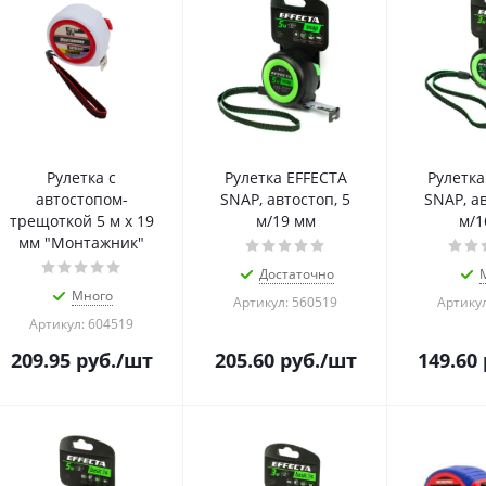
Рулетка с
Рулетка EFFECTA
Рулетка
автостопом-
SNAP, автостоп, 5
SNAP, ав
трещоткой 5 м х 19
м/19 мм
м/1
мм "Монтажник"
Достаточно
Много
Артикул: 560519
Артикул
Артикул: 604519
209.95
руб.
/шт
205.60
руб.
/шт
149.60