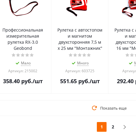
Профессиональная
Рулетка с автостопом
Рулетка с
измерительная
и магнитом
и ма
рулетка RX-3.0
двухсторонняя 7,5 м
двухсторо
Geobond
х 25 мм "Монтажник"
16 мм "М
Мало
Много
Артикул: 215002
Артикул: 603725
Артикул
358.40
руб.
/шт
551.65
руб.
/шт
292.40
Показать еще
1
2