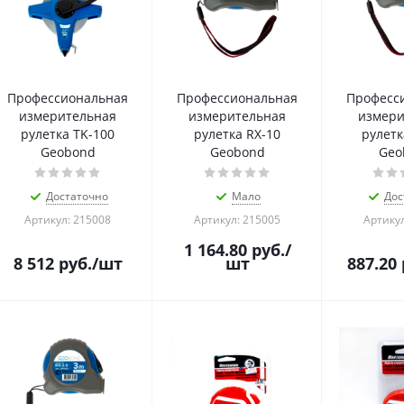
Профессиональная
Профессиональная
Професс
измерительная
измерительная
измери
рулетка TK-100
рулетка RX-10
рулетк
Geobond
Geobond
Geo
Достаточно
Мало
Дос
Артикул: 215008
Артикул: 215005
Артикул
1 164.80
руб.
/
8 512
руб.
/шт
шт
887.20