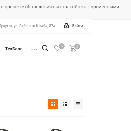
 в процессе обновления вы столкнётесь с временными
 Иркутск, ул. Рабочего Штаба, 87а
Войти
0
0
0
ТехБлог