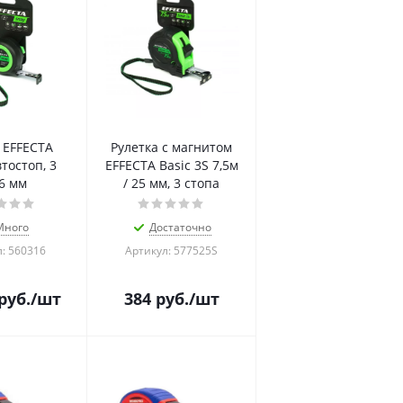
 EFFECTA
Рулетка с магнитом
тостоп, 3
EFFECTA Basic 3S 7,5м
6 мм
/ 25 мм, 3 стопа
Много
Достаточно
: 560316
Артикул: 577525S
руб.
/шт
384
руб.
/шт