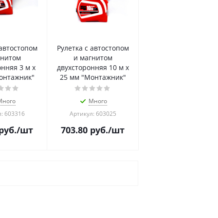
 автостопом
Рулетка с автостопом
гнитом
и магнитом
нняя 3 м х
двухсторонняя 10 м х
онтажник"
25 мм "Монтажник"
Много
Много
: 603316
Артикул: 603025
руб.
/шт
703.80
руб.
/шт