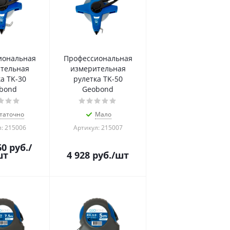
иональная
Профессиональная
тельная
измерительная
а TK-30
рулетка TK-50
bond
Geobond
таточно
Мало
: 215006
Артикул: 215007
60
руб.
/
шт
4 928
руб.
/шт