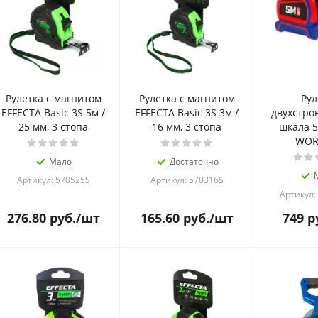
Рулетка с магнитом
Рулетка с магнитом
Рул
EFFECTA Basic 3S 5м /
EFFECTA Basic 3S 3м /
двухстро
25 мм, 3 стопа
16 мм, 3 стопа
шкала 5
WOR
Мало
Достаточно
Артикул: 570525S
Артикул: 570316S
Артикул:
276.80
руб.
/шт
165.60
руб.
/шт
749
р