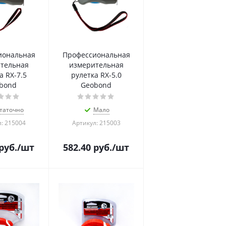
иональная
Профессиональная
тельная
измерительная
а RX-7.5
рулетка RX-5.0
bond
Geobond
таточно
Мало
: 215004
Артикул: 215003
руб.
/шт
582.40
руб.
/шт