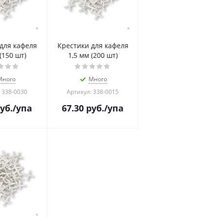
Крестики для кафеля
(150 шт)
1,5 мм (200 шт)
Много
Много
 338-0030
Артикул: 338-0015
уб.
/упа
67.30
руб.
/упа