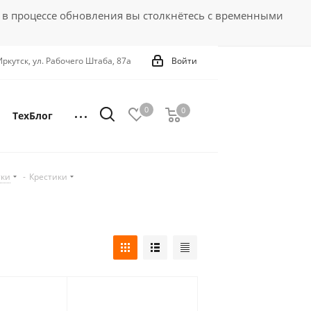
 в процессе обновления вы столкнётесь с временными
 Иркутск, ул. Рабочего Штаба, 87а
Войти
0
0
0
ТехБлог
тки
-
Крестики