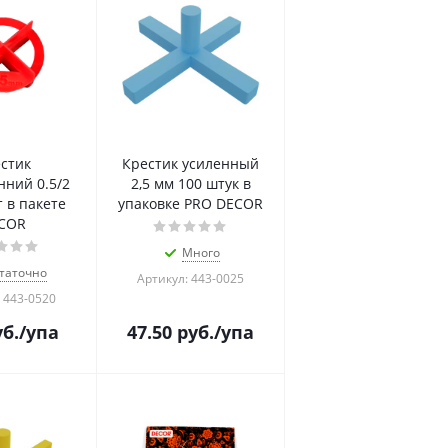
стик
Крестик усиленный
нний 0.5/2
2,5 мм 100 штук в
 в пакете
упаковке PRO DECOR
COR
Много
таточно
Артикул: 443-0025
 443-0520
б.
/упа
47.50
руб.
/упа