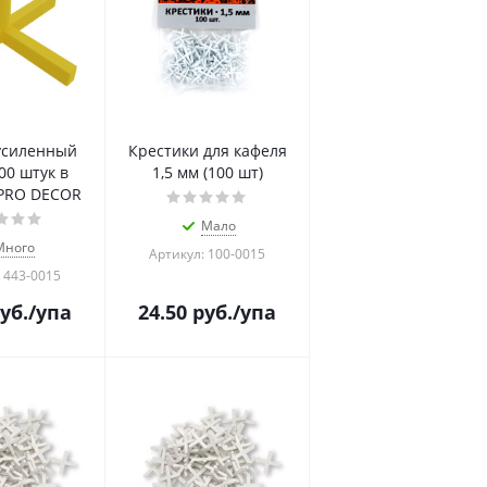
усиленный
Крестики для кафеля
00 штук в
1,5 мм (100 шт)
 PRO DECOR
Мало
Много
Артикул: 100-0015
 443-0015
уб.
/упа
24.50
руб.
/упа