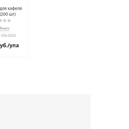
для кафеля
(200 шт)
Много
 338-0020
уб.
/упа