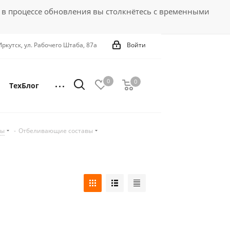
 в процессе обновления вы столкнётесь с временными
 Иркутск, ул. Рабочего Штаба, 87а
Войти
0
0
0
ТехБлог
вы
-
Отбеливающие составы