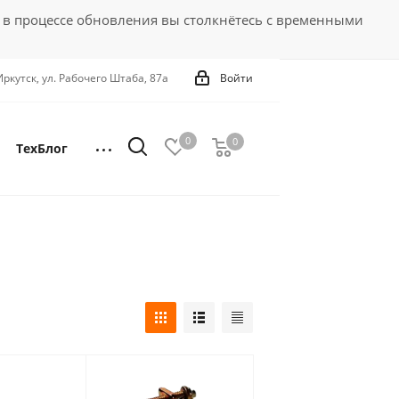
 в процессе обновления вы столкнётесь с временными
 Иркутск, ул. Рабочего Штаба, 87а
Войти
0
0
0
ТехБлог