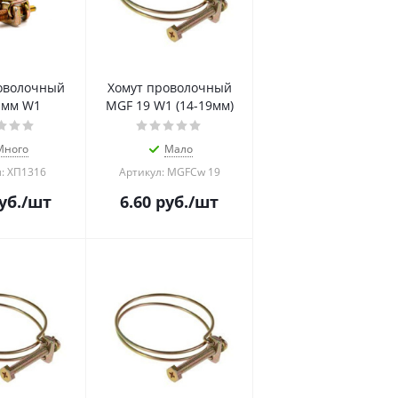
оволочный
Хомут проволочный
 мм W1
MGF 19 W1 (14-19мм)
Много
Мало
: ХП1316
Артикул: MGFCw 19
уб.
/шт
6.60
руб.
/шт