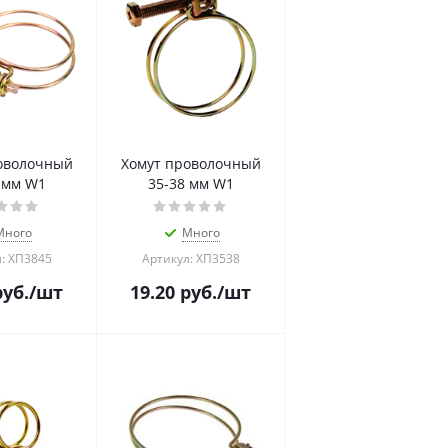
оволочный
Хомут проволочный
 мм W1
35-38 мм W1
Много
Много
: ХП3845
Артикул: ХП3538
уб.
/шт
19.20
руб.
/шт