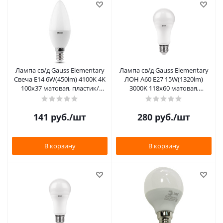
Лампа св/д Gauss Elementary
Лампа св/д Gauss Elementary
Свеча E14 6W(450lm) 4100K 4K
ЛОН A60 E27 15W(1320lm)
100х37 матовая, пластик/
3000K 118х60 матовая,
алюм.
пластик/алюм.
141
руб.
/шт
280
руб.
/шт
В корзину
В корзину