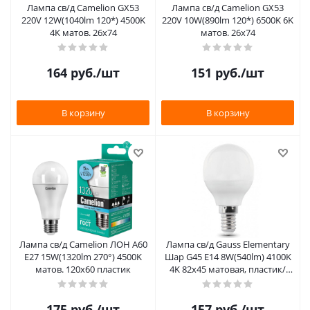
Лампа св/д Camelion GX53
Лампа св/д Camelion GX53
220V 12W(1040lm 120*) 4500K
220V 10W(890lm 120*) 6500K 6K
4K матов. 26х74
матов. 26х74
164
руб.
/шт
151
руб.
/шт
В корзину
В корзину
Лампа св/д Camelion ЛОН A60
Лампа св/д Gauss Elementary
E27 15W(1320lm 270°) 4500K
Шар G45 E14 8W(540lm) 4100K
матов. 120х60 пластик
4K 82х45 матовая, пластик/
алюм.
175
руб.
/шт
157
руб.
/шт