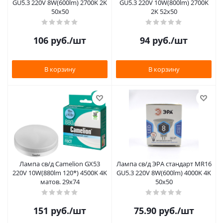
GU5.3 220V 8W(600lm) 2700K 2K
GU5.3 220V 10W(800lm) 2700K
50х50
2K 52х50
106
руб.
/шт
94
руб.
/шт
В корзину
В корзину
Лампа св/д Camelion GX53
Лампа св/д ЭРА стандарт MR16
220V 10W(880lm 120*) 4500K 4K
GU5.3 220V 8W(600lm) 4000K 4K
матов. 29х74
50х50
151
руб.
/шт
75.90
руб.
/шт