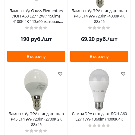
Лампа св/д Gauss Elementary
Лампа св/д ЭРА стандарт шар
ЛОН A60 E27 12W(1150lm)
P45 E14 9W(720lm) 4000K 4K
4100K 4K 113х60 матовая,
88х45
пластик/алюм.
190
руб.
/шт
69.20
руб.
/шт
В корзину
В корзину
Лампа св/д ЭРА стандарт шар
Лампа ЭРА стандарт ЛОН A60
P45 E14 9W(720lm) 2700K 2K
E27 17W(1360lm) 4000K 4K
88х45