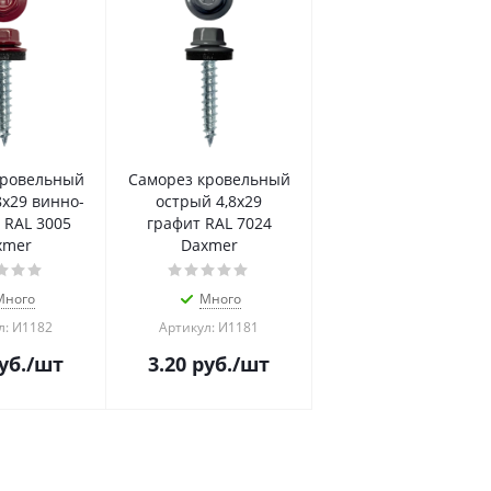
кровельный
Саморез кровельный
8х29 винно-
острый 4,8х29
 RAL 3005
графит RAL 7024
xmer
Daxmer
Много
Много
л: И1182
Артикул: И1181
уб.
/шт
3.20
руб.
/шт