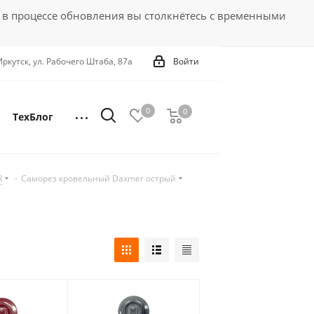
 в процессе обновления вы столкнётесь с временными
 Иркутск, ул. Рабочего Штаба, 87а
Войти
0
0
0
ТехБлог
R
-
Саморез кровельный Daxmer острый