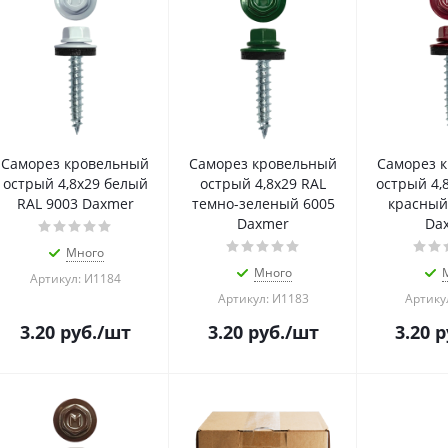
Саморез кровельный
Саморез кровельный
Саморез 
острый 4,8х29 белый
острый 4,8х29 RAL
острый 4,
RAL 9003 Daxmer
темно-зеленый 6005
красный
Daxmer
Da
Много
Много
Артикул: И1184
Артикул: И1183
Артику
3.20
руб.
/шт
3.20
руб.
/шт
3.20
р