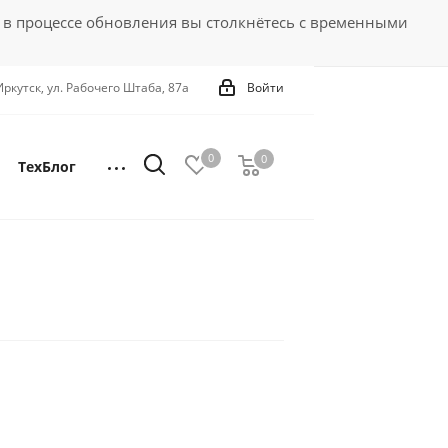
 в процессе обновления вы столкнётесь с временными
 Иркутск, ул. Рабочего Штаба, 87а
Войти
0
0
0
ТехБлог