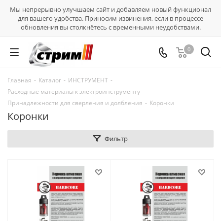
Мы непрерывно улучшаем сайт и добавляем новый функционал
для вашего удобства. Приносим извинения, если в процессе
обновления вы столкнётесь с временными неудобствами.
0
Главная
-
Каталог
-
ИНСТРУМЕНТ
-
Расходные материалы к электроинструменту
-
Принадлежности для сверления и долбления
-
Коронки
Коронки
Фильтр