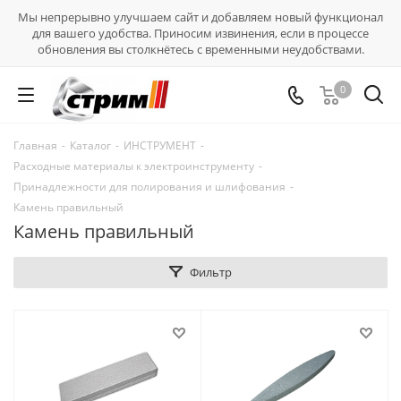
Мы непрерывно улучшаем сайт и добавляем новый функционал
для вашего удобства. Приносим извинения, если в процессе
обновления вы столкнётесь с временными неудобствами.
0
Главная
-
Каталог
-
ИНСТРУМЕНТ
-
Расходные материалы к электроинструменту
-
Принадлежности для полирования и шлифования
-
Камень правильный
Камень правильный
Фильтр