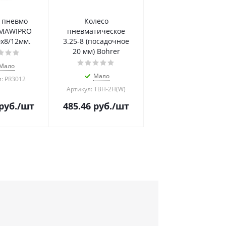
 пневмо
Колесо
 MAWIPRO
пневматическое
0х8/12мм.
3.25-8 (посадочное
20 мм) Bohrer
Мало
Мало
: PR3012
Артикул: ТВН-2H(W)
руб.
/шт
485.46
руб.
/шт