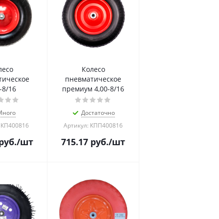
лесо
Колесо
тическое
пневматическое
-8/16
премиум 4,00-8/16
Много
Достаточно
 КП400816
Артикул: КПП400816
руб.
/шт
715.17
руб.
/шт