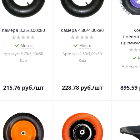
Камера 3,25/3,00х80
Камера 4,80/4,00х80
Ко
пневма
премиум 
Много
Много
Артикул: 3,25/3,00х80
Артикул: 4,80/4,00х80
Кам
Кам
Артикул:
215.76
руб.
/шт
228.78
руб.
/шт
895.59