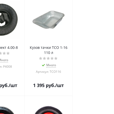
ект 4.00-8
Кузов тачки ТСО 1-16
110 л
Много
Много
л: Р4008
Артикул: ТСО116
руб.
/шт
1 395
руб.
/шт