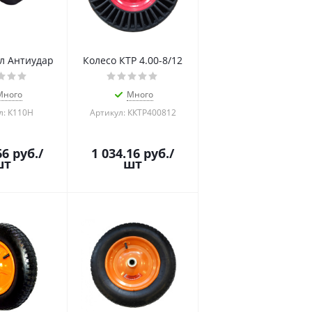
 л Антиудар
Колесо КТР 4.00-8/12
Много
Много
л: К110Н
Артикул: ККТР400812
66
руб.
/
1 034.16
руб.
/
шт
шт