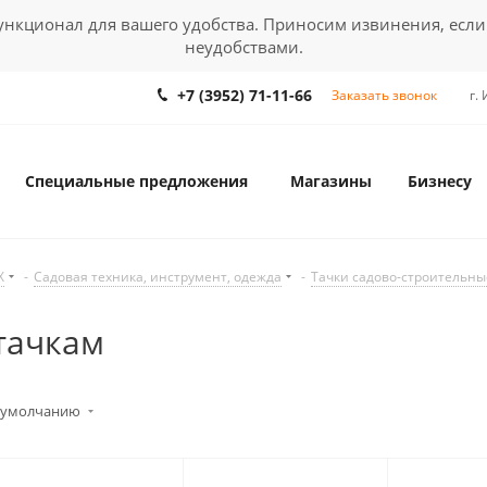
кционал для вашего удобства. Приносим извинения, если
неудобствами.
+7 (3952) 71-11-66
Заказать звонок
г.
Специальные предложения
Магазины
Бизнесу
Х
-
Садовая техника, инструмент, одежда
-
Тачки садово-строительны
тачкам
 умолчанию