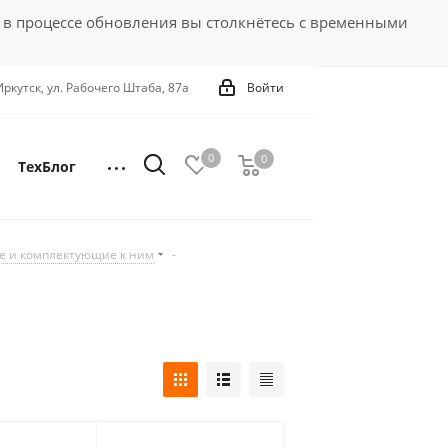
 в процессе обновления вы столкнётесь с временными
 Иркутск, ул. Рабочего Штаба, 87а
Войти
0
0
0
ТехБлог
е и комплектующие к ним
-