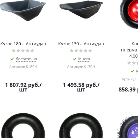
Кузов 180 л Антиудар
Кузов 130 л Антиудар
Ко
пневма
4,00
Достаточно
Много
Артикул: К180Н
Артикул: К130Н
Артикул:
1 807.92
руб.
/
1 493.58
руб.
/
шт
шт
858.39