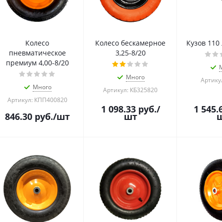
Колесо
Колесо бескамерное
Кузов 110
пневматическое
3,25-8/20
премиум 4,00-8/20
Много
Артику
Много
Артикул: КБ325820
Артикул: КПП400820
1 098.33
руб.
/
1 545.
846.30
руб.
/шт
шт