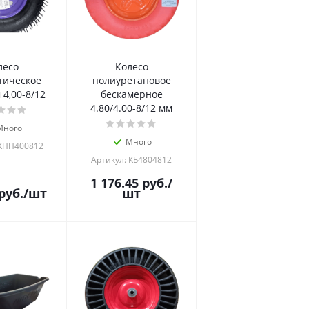
лесо
Колесо
тическое
полиуретановое
4,00-8/12
бескамерное
4.80/4.00-8/12 мм
Много
Много
 КПП400812
Артикул: КБ4804812
1 176.45
руб.
/
руб.
/шт
шт