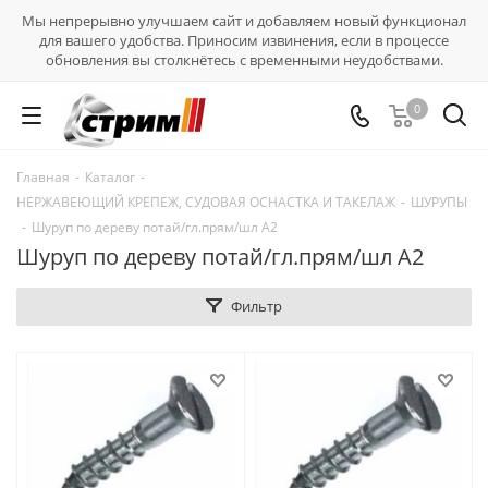
Мы непрерывно улучшаем сайт и добавляем новый функционал
для вашего удобства. Приносим извинения, если в процессе
обновления вы столкнётесь с временными неудобствами.
0
Главная
-
Каталог
-
НЕРЖАВЕЮЩИЙ КРЕПЕЖ, СУДОВАЯ ОСНАСТКА И ТАКЕЛАЖ
-
ШУРУПЫ
-
Шуруп по дереву потай/гл.прям/шл А2
Шуруп по дереву потай/гл.прям/шл А2
Фильтр