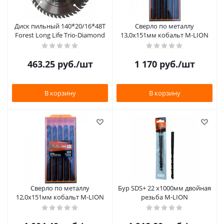
Диск пильный 140*20/16*48Т
Сверло по металлу
Forest Long Life Trio-Diamond
13,0х151мм кобальт M-LION
463.25
руб.
/шт
1 170
руб.
/шт
В корзину
В корзину
Сверло по металлу
Бур SDS+ 22 х1000мм двойная
12,0х151мм кобальт M-LION
резьба M-LION