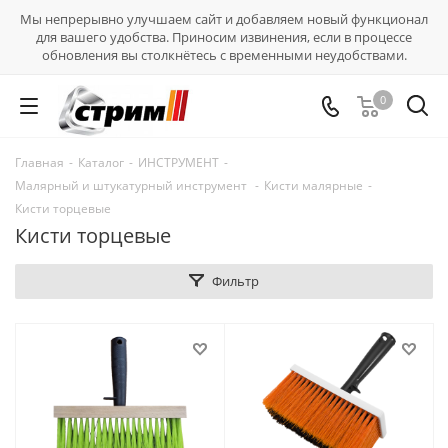
Мы непрерывно улучшаем сайт и добавляем новый функционал
для вашего удобства. Приносим извинения, если в процессе
обновления вы столкнётесь с временными неудобствами.
0
Главная
-
Каталог
-
ИНСТРУМЕНТ
-
Малярный и штукатурный инструмент
-
Кисти малярные
-
Кисти торцевые
Кисти торцевые
Фильтр