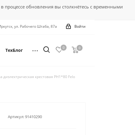
 в процессе обновления вы столкнётесь с временными
 Иркутск, ул. Рабочего Штаба, 87а
Войти
0
0
0
ТехБлог
а диэлектрическая крестовая PH1*80 Felo
o
Артикул:
91410290