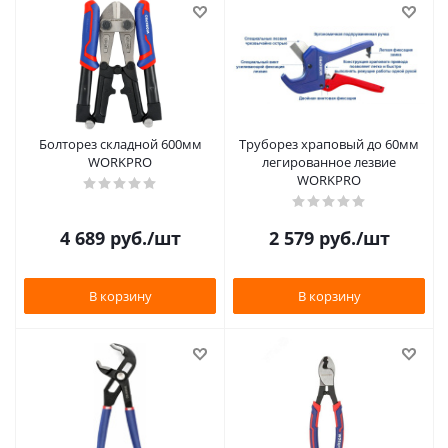
Болторез складной 600мм
Труборез храповый до 60мм
WORKPRO
легированное лезвие
WORKPRO
4 689
руб.
/шт
2 579
руб.
/шт
В корзину
В корзину