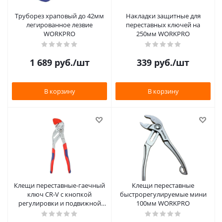
Труборез храповый до 42мм
Накладки защитные для
легированное лезвие
переставных ключей на
WORKPRO
250мм WORKPRO
1 689
руб.
/шт
339
руб.
/шт
В корзину
В корзину
Клещи переставные-гаечный
Клещи переставные
ключ CR-V с кнопкой
быстрорегулируемые мини
регулировки и подвижной
100мм WORKPRO
губкой 265мм WORKPRO