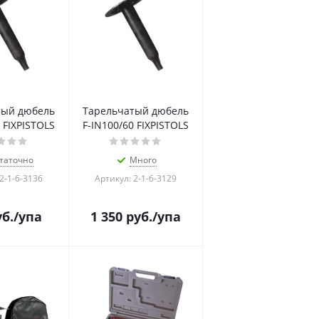
тый дюбель
Тарельчатый дюбель
 FIXPISTOLS
F-IN100/60 FIXPISTOLS
таточно
Много
2-1-6-3136
Артикул: 2-1-6-3129
б.
/упа
1 350
руб.
/упа