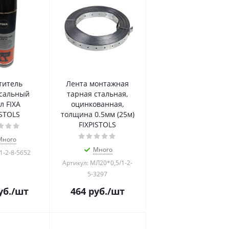
титель
Лента монтажная
сальный
тарная стальная,
л FIXA
оцинкованная,
ISTOLS
толщина 0.5мм (25м)
FIXPISTOLS
Много
Много
1-2-8-5652
Артикул: МЛ20*0,5/1-2-
5-3297
уб.
/шт
464
руб.
/шт