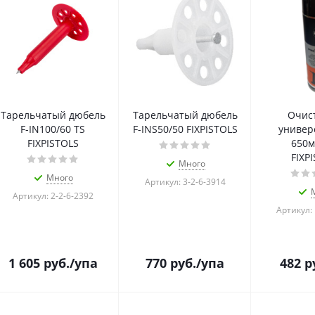
Тарельчатый дюбель
Тарельчатый дюбель
Очис
F-IN100/60 TS
F-INS50/50 FIXPISTOLS
универ
FIXPISTOLS
650м
FIXP
Много
Много
Артикул: 3-2-6-3914
Артикул: 2-2-6-2392
Артикул: 
1 605
руб.
/упа
770
руб.
/упа
482
р