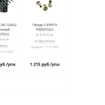
CNS 3,0х32
Гвоздь F-ENP19
енный
FIXPISTOLS
ISTOLS
Достаточно
Много
Артикул: 1-1-3-1050
1-2-3-6581
уб.
/упа
1 215
руб.
/упа