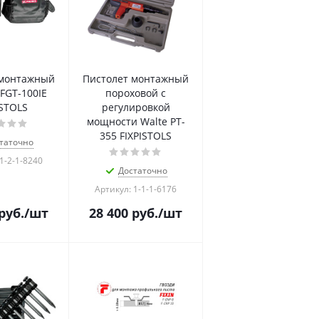
 монтажный
Пистолет монтажный
FGT-100IE
пороховой с
ISTOLS
регулировкой
мощности Walte PT-
355 FIXPISTOLS
таточно
1-2-1-8240
Достаточно
Артикул: 1-1-1-6176
руб.
/шт
28 400
руб.
/шт