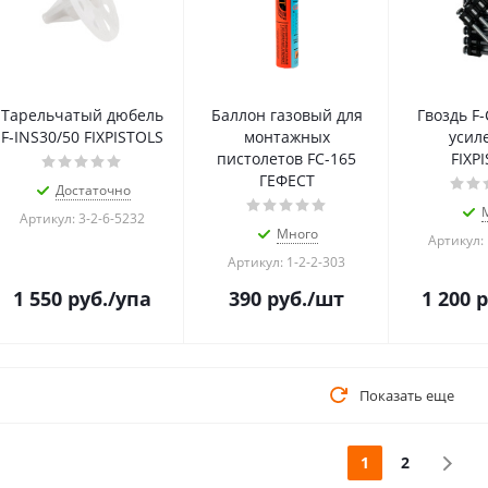
Тарельчатый дюбель
Баллон газовый для
Гвоздь F-
F-INS30/50 FIXPISTOLS
монтажных
усил
пистолетов FС-165
FIXP
ГЕФЕСТ
Достаточно
Артикул: 3-2-6-5232
Много
Артикул: 
Артикул: 1-2-2-303
1 550
руб.
/упа
390
руб.
/шт
1 200
р
Показать еще
1
2