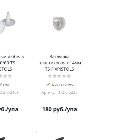
тый дюбель
Заглушка
0/60 TS
пластиковая d14мм
ISTOLS
TS FIXPISTOLS
Мало
Достаточно
2-2-6-2408
Артикул: 1-2-5-5225
б.
/упа
180
руб.
/упа