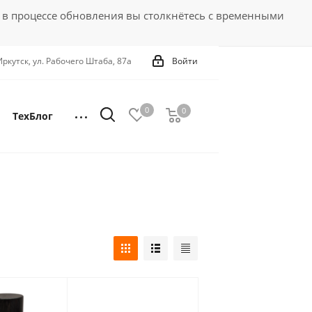
 в процессе обновления вы столкнётесь с временными
 Иркутск, ул. Рабочего Штаба, 87а
Войти
0
0
0
ТехБлог