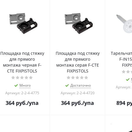
Площадка под стяжку
Площадка под стяжку
Тарельча
для прямого
для прямого
F-IN15
монтажа черная F-
монтажа серая F-CTE
FIXP
CTE FIXPISTOLS
FIXPISTOLS
Много
Достаточно
Артикул: 
Артикул: 2-2-4-4775
Артикул: 2-2-4-4720
364
руб.
/упа
364
руб.
/упа
894
ру