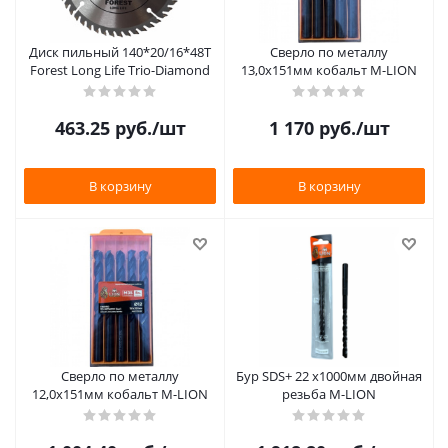
Диск пильный 140*20/16*48Т
Сверло по металлу
Forest Long Life Trio-Diamond
13,0х151мм кобальт M-LION
463.25
руб.
/шт
1 170
руб.
/шт
В корзину
В корзину
Сверло по металлу
Бур SDS+ 22 х1000мм двойная
12,0х151мм кобальт M-LION
резьба M-LION