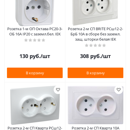
Розетка 1-м ОП Октава РС20-3-
Розетка 2-м СП BRITE РСш12-2-
ОБ 16А IP20 с заземл.бел. IEK
БрБ 10А в сборе без заземл.
защ. шторки белая IEK
130
руб.
/шт
308
руб.
/шт
В корзину
В корзину
Розетка 2-м СП Кварта РСш12-
Розетка 2-м СП Кварта 10А