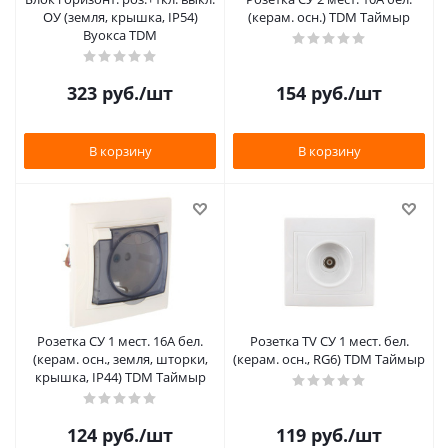
ОУ (земля, крышка, IP54)
(керам. осн.) TDM Таймыр
Вуокса TDM
323
руб.
/шт
154
руб.
/шт
В корзину
В корзину
Розетка СУ 1 мест. 16А бел.
Розетка TV СУ 1 мест. бел.
(керам. осн., земля, шторки,
(керам. осн., RG6) TDM Таймыр
крышка, IP44) TDM Таймыр
124
руб.
/шт
119
руб.
/шт