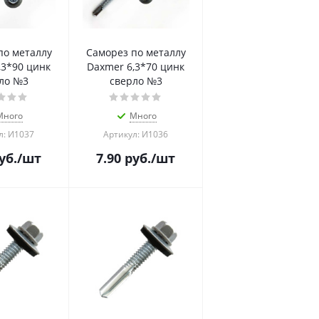
по металлу
Саморез по металлу
,3*90 цинк
Daxmer 6,3*70 цинк
ло №3
сверло №3
Много
Много
л: И1037
Артикул: И1036
уб.
/шт
7.90
руб.
/шт