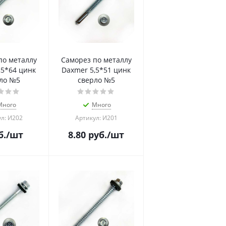
по металлу
Саморез по металлу
,5*64 цинк
Daxmer 5,5*51 цинк
ло №5
сверло №5
Много
Много
л: И202
Артикул: И201
б.
/шт
8.80
руб.
/шт