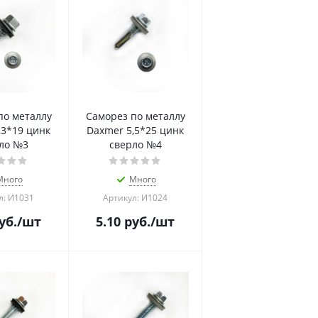
по металлу
Саморез по металлу
,3*19 цинк
Daxmer 5,5*25 цинк
ло №3
сверло №4
Много
Много
л: И1031
Артикул: И1024
уб.
/шт
5.10
руб.
/шт