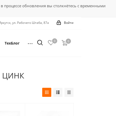
 в процессе обновления вы столкнётесь с временными
 Иркутск, ул. Рабочего Штаба, 87а
Войти
0
0
0
ТехБлог
 ЦИНК