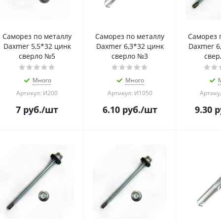
Саморез по металлу
Саморез по металлу
Саморез 
Daxmer 5,5*32 цинк
Daxmer 6,3*32 цинк
Daxmer 6
сверло №5
сверло №3
свер
Много
Много
Артикул: И200
Артикул: И1050
Артику
7
руб.
/шт
6.10
руб.
/шт
9.30
р