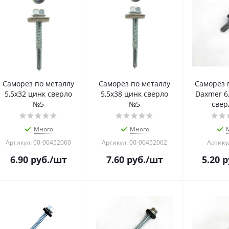
Саморез по металлу
Саморез по металлу
Саморез 
5,5х32 цинк сверло
5,5х38 цинк сверло
Daxmer 6
№5
№5
свер
Много
Много
Артикул: 00-00452060
Артикул: 00-00452062
Артику
6.90
руб.
/шт
7.60
руб.
/шт
5.20
р