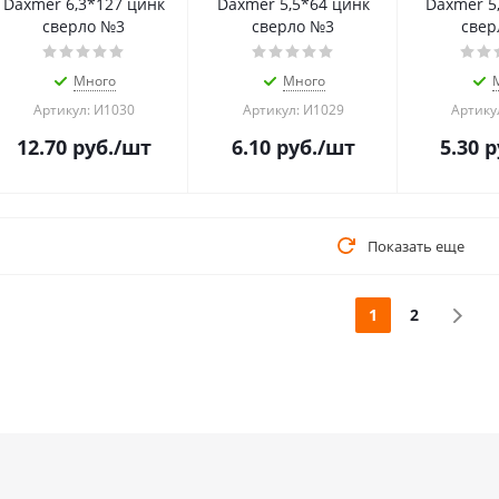
Daxmer 6,3*127 цинк
Daxmer 5,5*64 цинк
Daxmer 5
сверло №3
сверло №3
свер
Много
Много
Артикул: И1030
Артикул: И1029
Артику
12.70
руб.
/шт
6.10
руб.
/шт
5.30
р
Показать еще
1
2