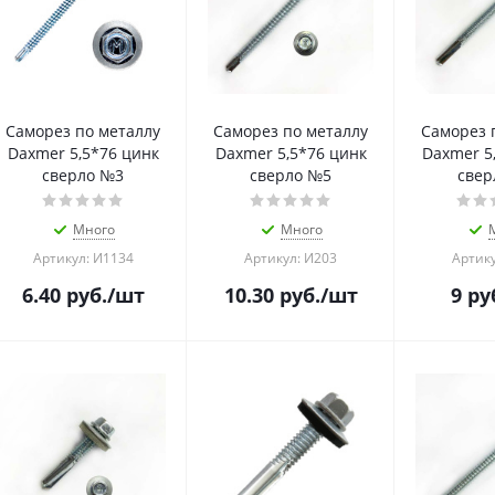
Саморез по металлу
Саморез по металлу
Саморез 
Daxmer 5,5*76 цинк
Daxmer 5,5*76 цинк
Daxmer 5
сверло №3
сверло №5
свер
Много
Много
Артикул: И1134
Артикул: И203
Артику
6.40
руб.
/шт
10.30
руб.
/шт
9
ру