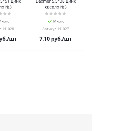
,5*51 цинк
Daxmer 5,5*38 цинк
ло №3
сверло №5
Много
Много
л: И1028
Артикул: И1027
уб.
/шт
7.10
руб.
/шт