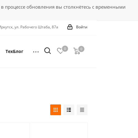
 в процессе обновления вы столкнётесь с временными
 Иркутск, ул. Рабочего Штаба, 87а
Войти
0
0
0
ТехБлог