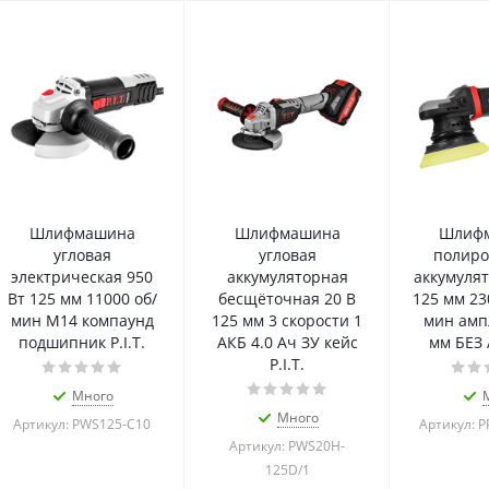
Шлифмашина
Шлифмашина
Шлиф
угловая
угловая
полиро
электрическая 950
аккумуляторная
аккумулят
Вт 125 мм 11000 об/
бесщёточная 20 В
125 мм 23
мин М14 компаунд
125 мм 3 скорости 1
мин амп
подшипник P.I.T.
АКБ 4.0 Ач ЗУ кейс
мм БЕЗ А
P.I.T.
Много
Много
Артикул: PWS125-C10
Артикул: 
Артикул: PWS20H-
125D/1