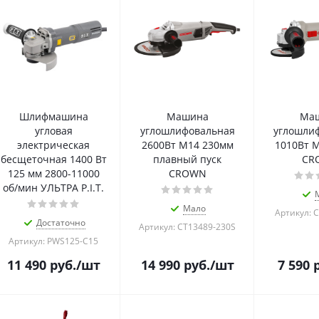
Шлифмашина
Машина
Ма
угловая
углошлифовальная
углошли
электрическая
2600Вт М14 230мм
1010Вт 
бесщеточная 1400 Вт
плавный пуск
CR
125 мм 2800-11000
CROWN
об/мин УЛЬТРА P.I.T.
Мало
Артикул: 
Достаточно
Артикул: CT13489-230S
Артикул: PWS125-C15
11 490
руб.
/шт
14 990
руб.
/шт
7 590
р