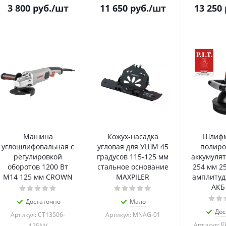
3 800
руб.
/шт
11 650
руб.
/шт
13 250
Машина
Кожух-насадка
Шлиф
углошлифовальная с
угловая для УШМ 45
полиро
регулировкой
градусов 115-125 мм
аккумулят
оборотов 1200 Вт
стальное основание
254 мм 2
М14 125 мм CROWN
MAXPILER
амплитуд
АКБ 
Достаточно
Мало
Дос
Артикул: CT13506-
Артикул: MNAG-01
Артикул: 
125NV