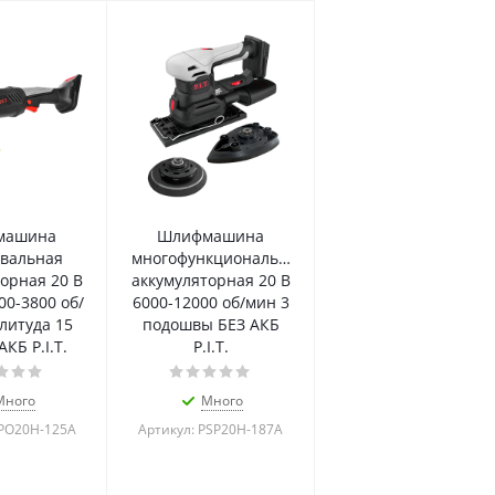
машина
Шлифмашина
вальная
многофункциональная
орная 20 В
аккумуляторная 20 В
00-3800 об/
6000-12000 об/мин 3
литуда 15
подошвы БЕЗ АКБ
КБ P.I.T.
P.I.T.
Много
Много
PPO20H-125A
Артикул: PSP20H-187A