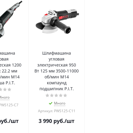
машина
Шлифмашина
овая
угловая
еская 1200
электрическая 950
х 22.2 мм
Вт 125 мм 3500-11000
б/мин М14
об/мин М14
а P.I.T.
компаунд
подшипник P.I.T.
Много
Много
 PWS125-C7
Артикул: PWS125-C11
уб.
/шт
3 990
руб.
/шт