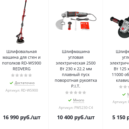
Шлифовальная
Шлифмашина
Шлиф
машина для стен и
угловая
угл
потолков RD-WS900
электрическая 2500
электрич
REDVERG
Вт 230 х 22.2 мм
Вт 125 
плавный пуск
11000 о
поворотная рукоятка
клавиш
Достаточно
P.I.T.
Артикул: RD-WS900
Много
Артикул:
Артикул: PWS230-C4
16 990
руб.
/шт
10 400
руб.
/шт
5 150
р