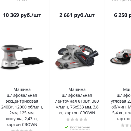
10 369
руб.
/шт
2 661
руб.
/шт
6 250
р
Машина
Машина
Ма
шлифовальная
шлифовальная
шлифо
эксцентриковая
ленточная 810Вт, 380
угловая 2
240Вт, 12000 об/мин,
м/мин, 76х533 мм, 3,8
об/мин, М
2мм, 125 мм,
кг, картон CROWN
5,4 кг, п
липучка, 2,43 кг,
карто
картон CROWN
Достаточно