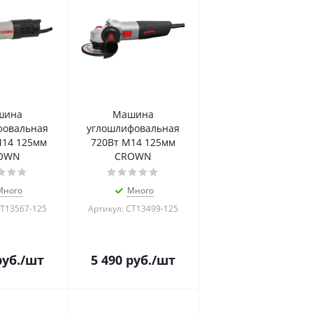
шина
Машина
фовальная
углошлифовальная
М14 125мм
720Вт М14 125мм
OWN
CROWN
Много
Много
CT13567-125
Артикул: CT13499-125
уб.
/шт
5 490
руб.
/шт