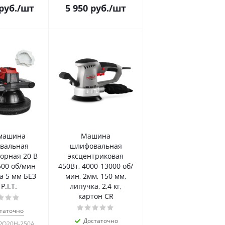
руб.
/шт
5 950
руб.
/шт
машина
Машина
вальная
шлифовальная
орная 20 В
эксцентриковая
500 об/мин
450Вт, 4000-13000 об/
а 5 мм БЕЗ
мин, 2мм, 150 мм,
P.I.T.
липучка, 2,4 кг,
картон CR
таточно
Достаточно
PPO20H-250A