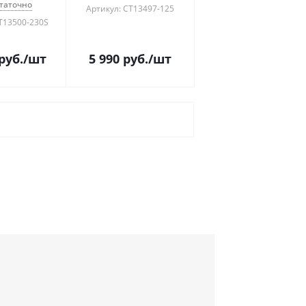
таточно
Артикул: CT13497-125
T13500-230S
руб.
/шт
5 990
руб.
/шт