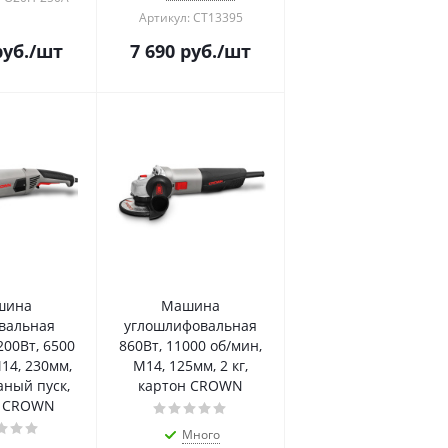
Артикул: CT13395
уб.
/шт
7 690
руб.
/шт
шина
Машина
вальная
углошлифовальная
200Вт, 6500
860Вт, 11000 об/мин,
14, 230мм,
М14, 125мм, 2 кг,
ланый пуск,
картон CROWN
н CROWN
Много