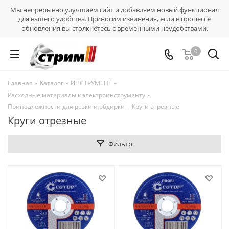
Мы непрерывно улучшаем сайт и добавляем новый функционал
для вашего удобства. Приносим извинения, если в процессе
обновления вы столкнётесь с временными неудобствами.
0
Главная
-
Каталог
-
ИНСТРУМЕНТ
-
Расходные материалы к электроинструменту
-
Принадлежности для резки и обдирки
-
Круги отрезные
Круги отрезные
Фильтр