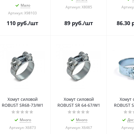
Мало
Артикул: Х8085
Артику
Артикул: Х98103
110
руб.
/шт
89
руб.
/шт
86.30
р
Хомут силовой
Хомут силовой
Хомут 
ROBUST SR68-73/W1
ROBUST SR 64-67/W1
ROBUST S
Много
Много
Дос
Артикул: Х6873
Артикул: Х6467
Артику