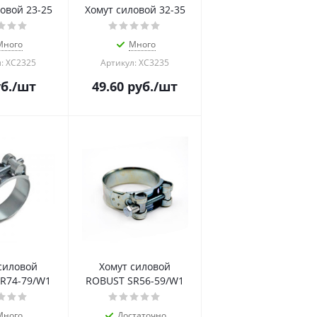
овой 23-25
Хомут силовой 32-35
Много
Много
: ХС2325
Артикул: ХС3235
б.
/шт
49.60
руб.
/шт
силовой
Хомут силовой
R74-79/W1
ROBUST SR56-59/W1
Много
Достаточно