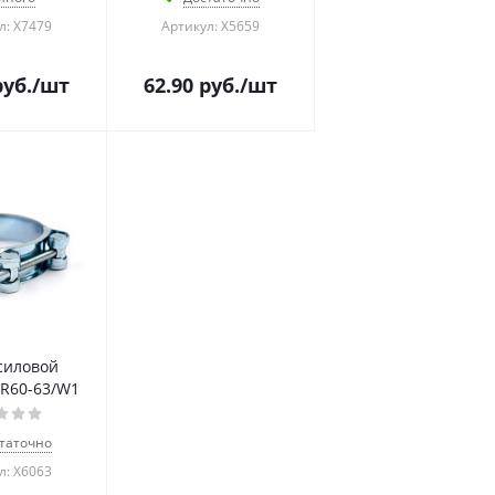
л: Х7479
Артикул: Х5659
уб.
/шт
62.90
руб.
/шт
силовой
R60-63/W1
таточно
л: Х6063