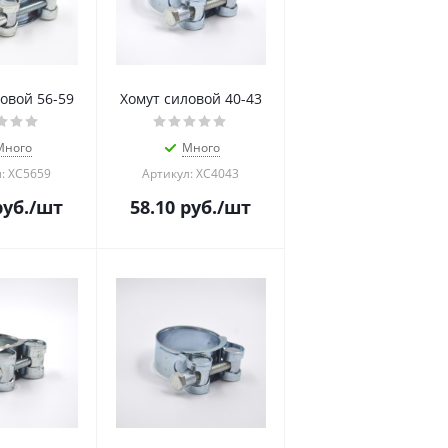
овой 56-59
Хомут силовой 40-43
Много
Много
: ХС5659
Артикул: ХС4043
уб.
/шт
58.10
руб.
/шт