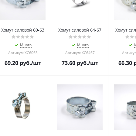
Хомут силовой 60-63
Хомут силовой 64-67
Хомут сил
Много
Много
Артикул: ХС6063
Артикул: ХС6467
Артикул
69.20
руб.
/шт
73.60
руб.
/шт
66.30
р