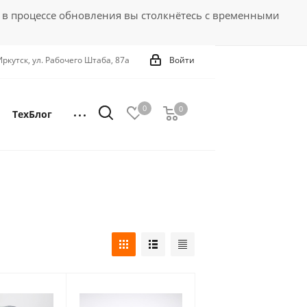
 в процессе обновления вы столкнётесь с временными
 Иркутск, ул. Рабочего Штаба, 87а
Войти
0
0
0
ТехБлог