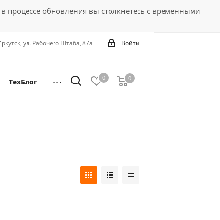
 в процессе обновления вы столкнётесь с временными
 Иркутск, ул. Рабочего Штаба, 87а
Войти
0
0
0
ТехБлог