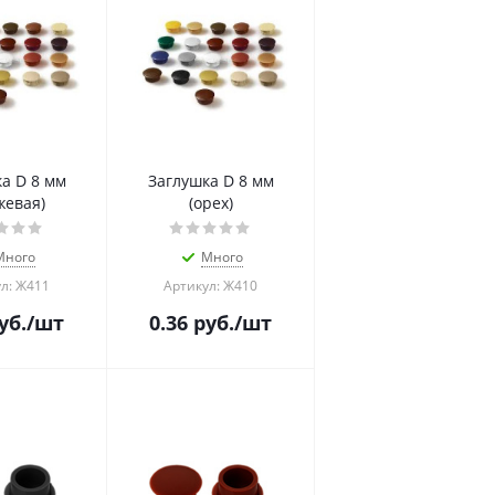
а D 8 мм
Заглушка D 8 мм
жевая)
(орех)
Много
Много
л: Ж411
Артикул: Ж410
уб.
/шт
0.36
руб.
/шт