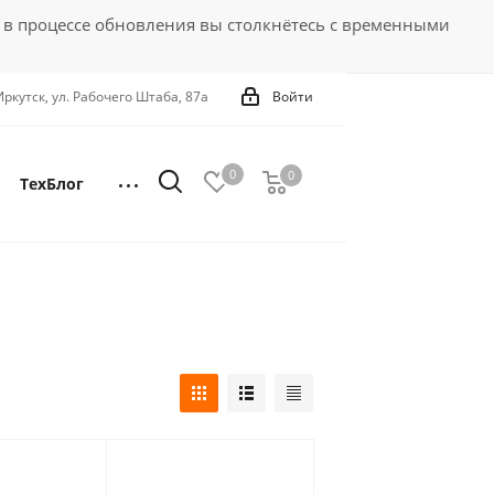
 в процессе обновления вы столкнётесь с временными
 Иркутск, ул. Рабочего Штаба, 87а
Войти
0
0
0
ТехБлог