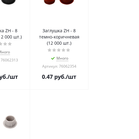
а ZH - 8
Заглушка ZH - 8
2 000 шт.)
темно-коричневая
(12 000 шт.)
Много
Много
 76062313
Артикул: 76062354
уб.
/шт
0.47
руб.
/шт