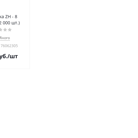
а ZH - 8
2 000 шт.)
Много
 76062305
уб.
/шт