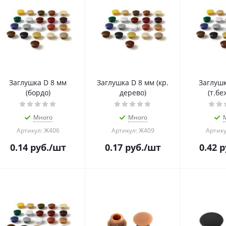
Заглушка D 8 мм
Заглушка D 8 мм (кр.
Заглушк
(бордо)
дерево)
(т.бе
Много
Много
Артикул: Ж406
Артикул: Ж409
Артику
0.14
руб.
/шт
0.17
руб.
/шт
0.42
р