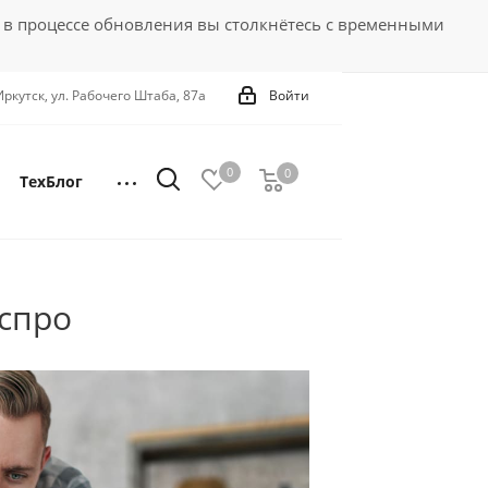
 в процессе обновления вы столкнётесь с временными
 Иркутск, ул. Рабочего Штаба, 87а
Войти
0
0
0
ТехБлог
Аспро