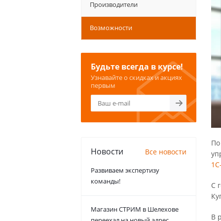
Производители
Возможности
Будьте всегда в курсе!
Узнавайте о скидках и акциях
первым
По
Новости
Все новости
уп
1С
Развиваем экспертизу
команды!
С 
Ку
Магазин СТРИМ в Шелехове
В 
переехал на новый адрес