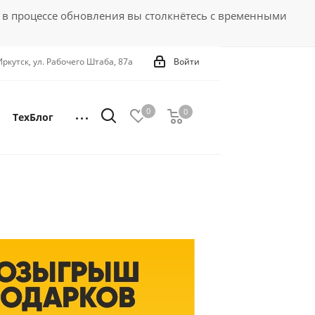
 в процессе обновления вы столкнётесь с временными
 Иркутск, ул. Рабочего Штаба, 87а
Войти
0
0
0
ТехБлог