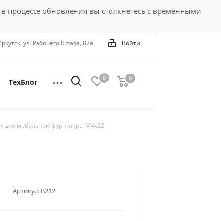
 в процессе обновления вы столкнётесь с временными
 Иркутск, ул. Рабочего Штаба, 87а
Войти
0
0
0
ТехБлог
т для мебельной фурнитуры М4х22
Артикул:
В212