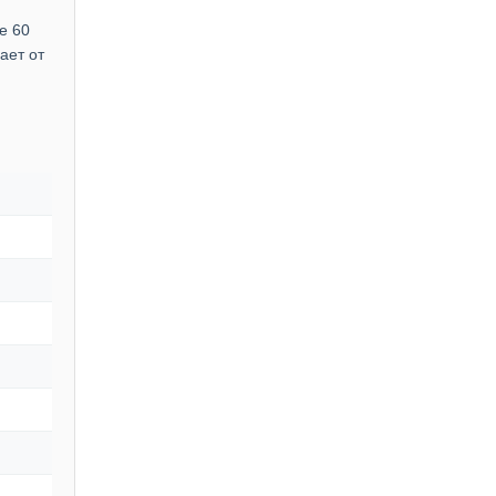
е 60
ает от