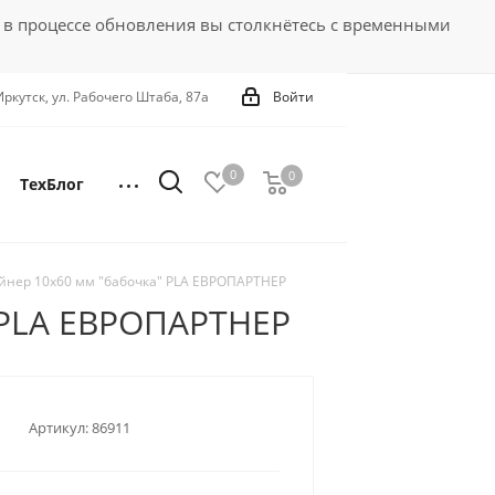
 в процессе обновления вы столкнётесь с временными
 Иркутск, ул. Рабочего Штаба, 87а
Войти
0
0
0
ТехБлог
ейнер 10х60 мм "бабочка" PLA ЕВРОПАРТНЕР
 PLA ЕВРОПАРТНЕР
Артикул:
86911