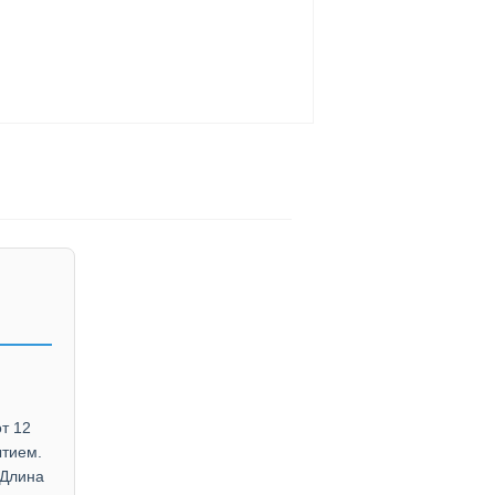
т 12
ытием.
 Длина