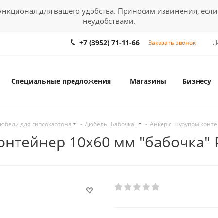
кционал для вашего удобства. Приносим извинения, если
неудобствами.
+7 (3952) 71-11-66
Заказать звонок
г.
Специальные предложения
Магазины
Бизнесу
юбели для гипсокартона
-
Дюбель "Бабочка"
-
Анкер с шурупом конт
онтейнер 10х60 мм "бабочка"